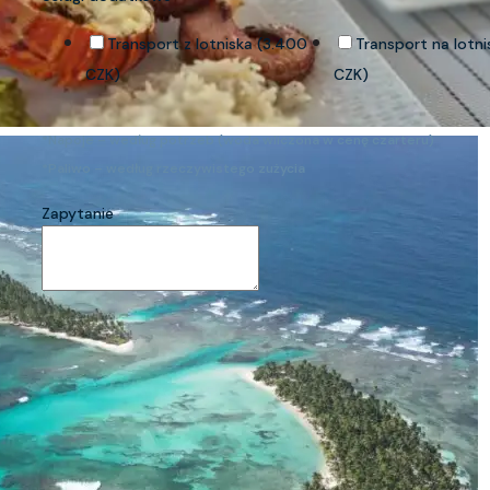
Transport z lotniska (3.400
Transport na lotn
CZK)
CZK)
*Napoje – według potrzeb (woda wliczona w cenę czarteru)
*Paliwo – według rzeczywistego zużycia
Zapytanie