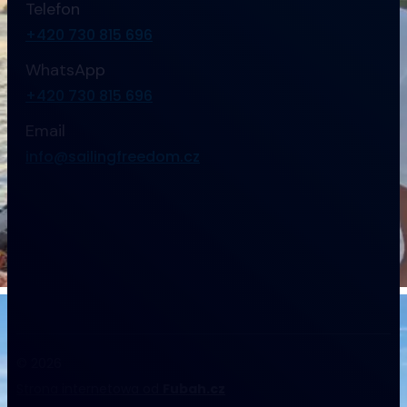
Telefon
+420 730 815 696
WhatsApp
+420 730 815 696
Email
info@sailingfreedom.cz
© 2026
Strona internetowa od
Fubah.cz