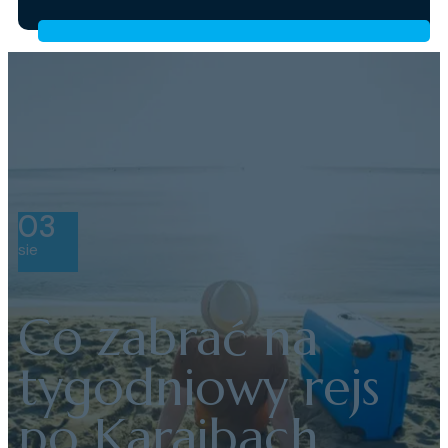
03
sie
Co zabrać na
tygodniowy rejs
po Karaibach