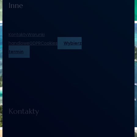
Inne
Kontakty
Warunki
handlowe
GDPR
Cookies
Wybierz
termin
Kontakty