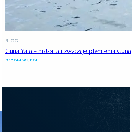
BLOG
Guna Yala – historia i zwyczaje plemienia Guna
CZYTAJ WIĘCEJ