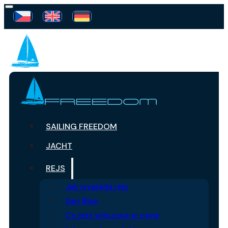
SAILING FREEDOM
JACHT
REJS
Jak wygląda rejs
San Blas
Co jest wliczone w cenę