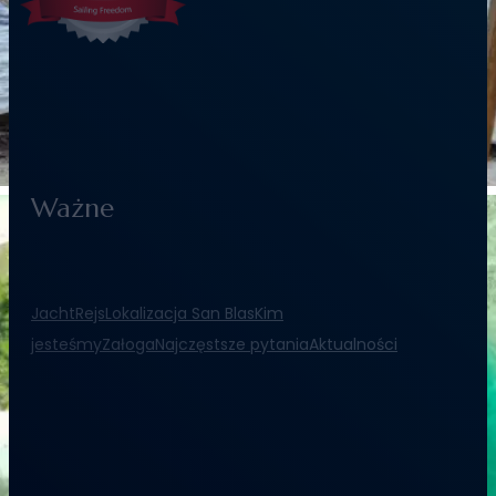
Ważne
Jacht
Rejs
Lokalizacja San Blas
Kim
jesteśmy
Załoga
Najczęstsze pytania
Aktualności